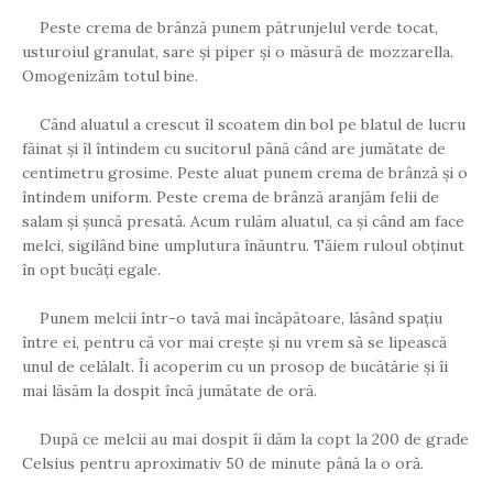
Peste crema de brânză punem pătrunjelul verde tocat,
usturoiul granulat, sare și piper și o măsură de mozzarella.
Omogenizăm totul bine.
Când aluatul a crescut îl scoatem din bol pe blatul de lucru
făinat și îl întindem cu sucitorul până când are jumătate de
centimetru grosime. Peste aluat punem crema de brânză și o
întindem uniform. Peste crema de brânză aranjăm felii de
salam și șuncă presată. Acum rulăm aluatul, ca și când am face
melci, sigilând bine umplutura înăuntru. Tăiem ruloul obținut
în opt bucăți egale.
Punem melcii într-o tavă mai încăpătoare, lăsând spațiu
între ei, pentru că vor mai crește și nu vrem să se lipească
unul de celălalt. Îi acoperim cu un prosop de bucătărie și îi
mai lăsăm la dospit încă jumătate de oră.
După ce melcii au mai dospit îi dăm la copt la 200 de grade
Celsius pentru aproximativ 50 de minute până la o oră.