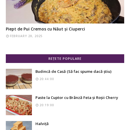
Piept de Pui Cremos cu Năut și Ciuperci
FEBRUARY 28, 2025
REȚETE POPULARE
Budincă de Casă (Să fac spume dacă știu)
20:44:00
Paste la Cuptor cu Brânză Feta și Roșii Cherry
20:19:00
Halviță