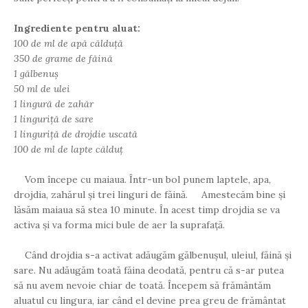
Ingrediente pentru aluat:
100 de ml de apă călduță
350 de grame de făină
1 gălbenuș
50 ml de ulei
1 lingură de zahăr
1 linguriță de sare
1 linguriță de drojdie uscată
100 de ml de lapte călduț
Vom începe cu maiaua. Într-un bol punem laptele, apa,
drojdia, zahărul și trei linguri de făină. Amestecăm bine și
lăsăm maiaua să stea 10 minute. În acest timp drojdia se va
activa și va forma mici bule de aer la suprafață.
Când drojdia s-a activat adăugăm gălbenușul, uleiul, făină și
sare. Nu adăugăm toată făina deodată, pentru că s-ar putea
să nu avem nevoie chiar de toată. Începem să frământăm
aluatul cu lingura, iar când el devine prea greu de frământat