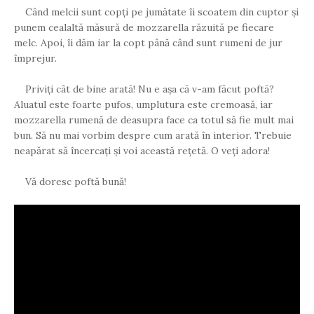
Când melcii sunt copți pe jumătate îi scoatem din cuptor și
punem cealaltă măsură de mozzarella răzuită pe fiecare
melc. Apoi, îi dăm iar la copt până când sunt rumeni de jur
împrejur.
Priviți cât de bine arată! Nu e așa că v-am făcut poftă?
Aluatul este foarte pufos, umplutura este cremoasă, iar
mozzarella rumenă de deasupra face ca totul să fie mult mai
bun. Să nu mai vorbim despre cum arată în interior. Trebuie
neapărat să încercați și voi această rețetă. O veți adora!
Vă doresc poftă bună!