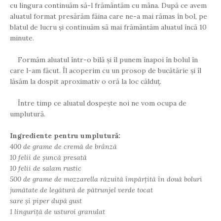
cu lingura continuăm să-l frământăm cu mâna. După ce avem
aluatul format presărăm făina care ne-a mai rămas în bol, pe
blatul de lucru și continuăm să mai frământăm aluatul încă 10
minute.
Formăm aluatul într-o bilă și îl punem înapoi în bolul în
care l-am făcut. Îl acoperim cu un prosop de bucătărie și îl
lăsăm la dospit aproximativ o oră la loc călduț.
Între timp ce aluatul dospește noi ne vom ocupa de
umplutură.
Ingrediente pentru umplutură:
400 de grame de cremă de brânză
10 felii de șuncă presată
10 felii de salam rustic
500 de grame de mozzarella răzuită împărțită în două boluri
jumătate de legătură de pătrunjel verde tocat
sare și piper după gust
1 linguriță de usturoi granulat