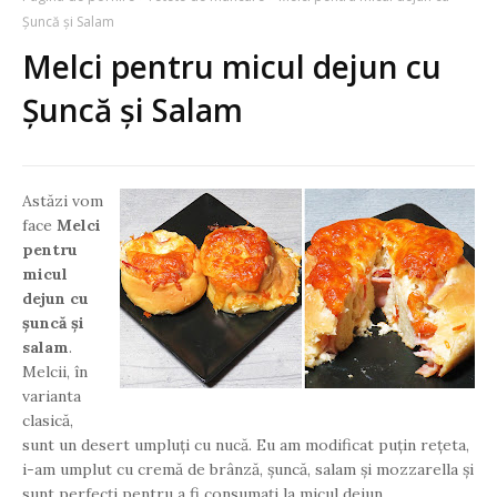
Șuncă și Salam
Melci pentru micul dejun cu
Șuncă și Salam
Astăzi vom
face
Melci
pentru
micul
dejun cu
șuncă și
salam
.
Melcii, în
varianta
clasică,
sunt un desert umpluți cu nucă. Eu am modificat puțin rețeta,
i-am umplut cu cremă de brânză, șuncă, salam și mozzarella și
sunt perfecți pentru a fi consumați la micul dejun.