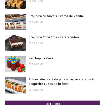
13:45:00
Prăjitură cu Nucă și Cremă de Vanilie
15:00:00
Prajitura Coca Cola - Reteta video
08:53:00
Ketchup de Casă
15:00:00
Rulouri din piept de pui cu cașcaval și șuncă
acoperite cu sos de brânză
12:00:00
FACEBOOK