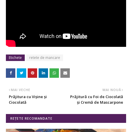
Etichete
retete de mancare
MAI VECHE
MAI NOUĂ
Prăjitura cu Vișine și
Prăjitură cu Foi de Ciocolată
Ciocolată
și Cremă de Mascarpone
REȚETE RECOMANDATE