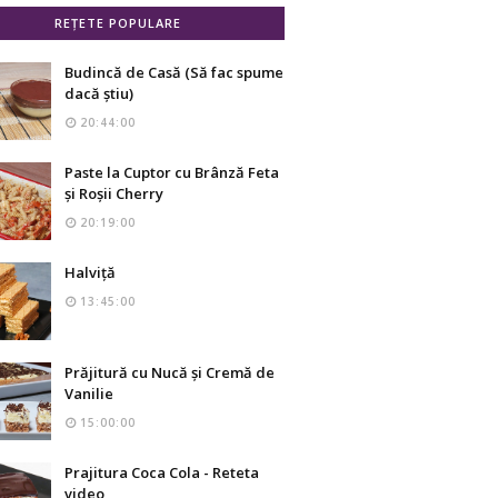
REȚETE POPULARE
Budincă de Casă (Să fac spume
dacă știu)
20:44:00
Paste la Cuptor cu Brânză Feta
și Roșii Cherry
20:19:00
Halviță
13:45:00
Prăjitură cu Nucă și Cremă de
Vanilie
15:00:00
Prajitura Coca Cola - Reteta
video