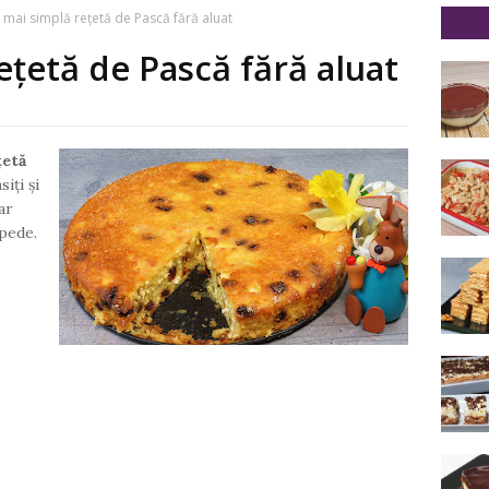
 mai simplă rețetă de Pască fără aluat
ețetă de Pască fără aluat
țetă
iți și
ar
epede.