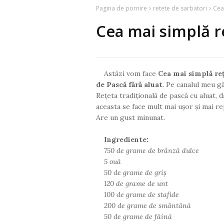
Pagina de pornire
retete de sarbatori
Cea
Cea mai simplă r
Astăzi vom face
Cea mai simplă re
de Pască fără aluat
. Pe canalul meu găs
Rețeta tradițională de pască cu aluat, d
aceasta se face mult mai ușor și mai r
Are un gust minunat.
Ingrediente:
750 de grame de brânză dulce
5 ouă
50 de grame de griș
120 de grame de unt
100 de grame de stafide
200 de grame de smântână
50 de grame de făină