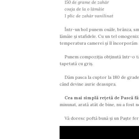
150 de grame de zahăr
coaja de la o lămâie
1 plic de zahăr vanilinat
Într-un bol punem ouăle, brânza, smân
lămâie și stafidele. Cu un tel omogeniz
temperatura camerei și îl încorporăm ș
Punem compoziția obținută într-o ta
tapetată cu griș.
Dăm pasca la cuptor la 180 de grad
când devine aurie deasupra.
Cea mai simplă rețetă de Pască fă
minunat, arată atât de bine, nu a fost n
Vă doresc poftă bună și un Paște feri