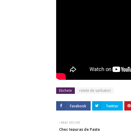
Etichete
retete de sarbatori
Facebook
Twitter
MAI VECHE
Chec Iepuraș de Paște