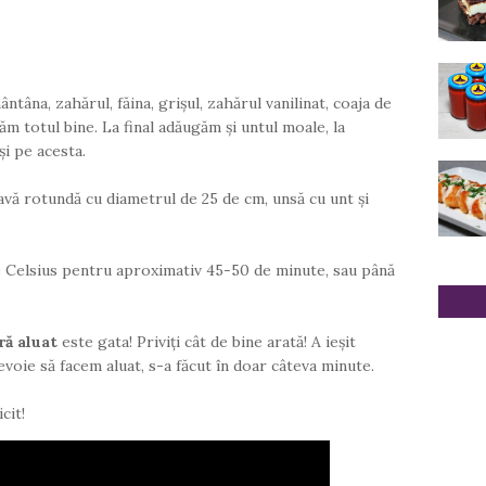
tâna, zahărul, făina, grișul, zahărul vanilinat, coaja de
ăm totul bine. La final adăugăm și untul moale, la
i pe acesta.
vă rotundă cu diametrul de 25 de cm, unsă cu unt și
e Celsius pentru aproximativ 45-50 de minute, sau până
ră aluat
este gata! Priviți cât de bine arată! A ieșit
evoie să facem aluat, s-a făcut în doar câteva minute.
cit!