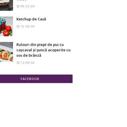
08:53:00
Ketchup de Casă
15:00:00
Rulouri din piept de pui cu
cașcaval și șuncă acoperite cu
sos de brânză
12:00:00
FACEBOOK