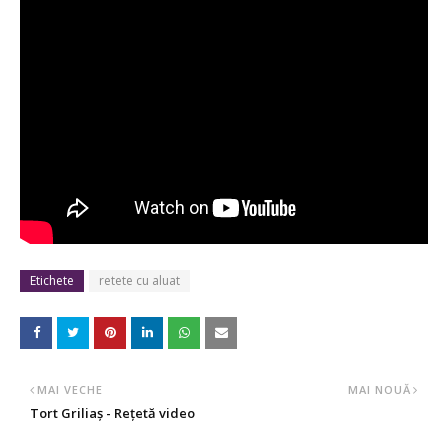
Etichete
retete cu aluat
MAI VECHE
MAI NOUĂ
Tort Griliaș - Rețetă video