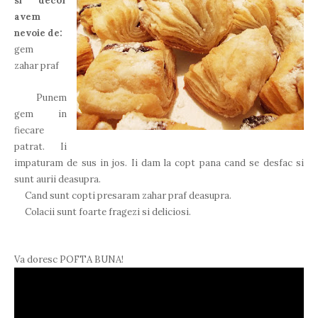
si decor
avem
nevoie de:
gem
zahar praf
Punem
gem in
fiecare
patrat. Ii
impaturam de sus in jos. Ii dam la copt pana cand se desfac si
sunt aurii deasupra.
Cand sunt copti presaram zahar praf deasupra.
Colacii sunt foarte fragezi si deliciosi.
Va doresc POFTA BUNA!