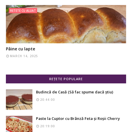
RETETE CU ALUAT
Pâine cu lapte
MARCH 14, 2025
REȚETE POPULARE
Budincă de Casă (Să fac spume dacă știu)
20:44:00
Paste la Cuptor cu Brânză Feta și Roșii Cherry
20:19:00