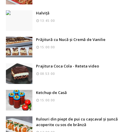
Halviță
13:45:00
Prăjitură cu Nucă și Cremă de Vanilie
15:00:00
Prajitura Coca Cola - Reteta video
08:53:00
Ketchup de Casă
15:00:00
Rulouri din piept de pui cu cașcaval și șuncă
acoperite cu sos de brânză