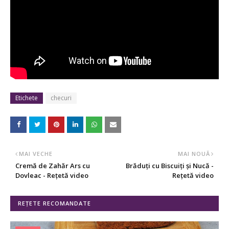
Etichete
checuri
MAI VECHE
MAI NOUĂ
Cremă de Zahăr Ars cu
Brăduți cu Biscuiți și Nucă -
Dovleac - Rețetă video
Rețetă video
REȚETE RECOMANDATE