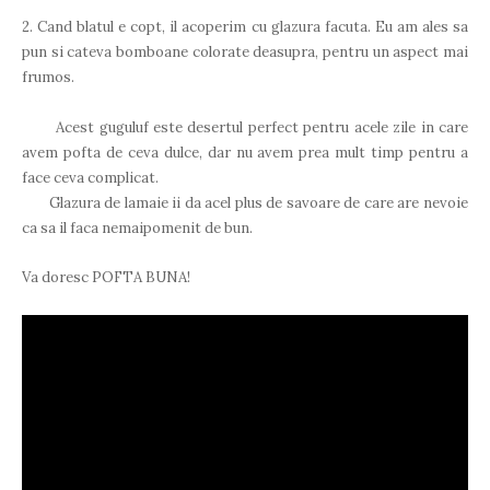
2. Cand blatul e copt, il acoperim cu glazura facuta. Eu am ales sa
pun si cateva bomboane colorate deasupra, pentru un aspect mai
frumos.
Acest guguluf este desertul perfect pentru acele zile in care
avem pofta de ceva dulce, dar nu avem prea mult timp pentru a
face ceva complicat.
Glazura de lamaie ii da acel plus de savoare de care are nevoie
ca sa il faca nemaipomenit de bun.
Va doresc POFTA BUNA!