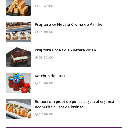
13:45:00
Prăjitură cu Nucă și Cremă de Vanilie
15:00:00
Prajitura Coca Cola - Reteta video
08:53:00
Ketchup de Casă
15:00:00
Rulouri din piept de pui cu cașcaval și șuncă
acoperite cu sos de brânză
12:00:00