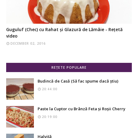
Guguluf (Chec) cu Rahat și Glazură de Lămâie - Rețetă
video
DECEMBER 02, 2016
REȚETE POPULARE
Budincă de Casă (Să fac spume dacă știu)
20:44:00
Paste la Cuptor cu Brânză Feta și Roșii Cherry
20:19:00
Halviță