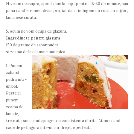
Nivelam deasupra, apoi il dam la copt pentru 45-50 de minute, sau
pana cand e rumen deasupra, iar daca infingem un cutit in mijloc,
lama iese curata.
5. Acum ne vom ocupa de glazura.
Ingredinete pentru glazura:
150 de grame de zahar pudra
si zeama de la o lamaie mai mica
1. Punem
zaharul
pudra intr-
un bol.
Peste el
punem
zeama de
lamaie,
treptat, pana cand ajungem la consistenta dorita. Atunci cand
cade de pe lingura intr-un sir drept, e perfecta.