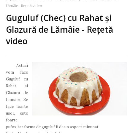
Lămâie - Rețetă video
Guguluf (Chec) cu Rahat și
Glazură de Lămâie - Rețetă
video
Astazi
vom face
Guguluf cu
Rahat si
Glazura de
Lamaie. Se
face foarte
usor, este
foarte
pufos, iar forma de guguluf ii da un aspect minunat.