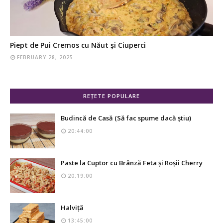
Piept de Pui Cremos cu Năut și Ciuperci
FEBRUARY 28, 2025
REȚETE POPULARE
Budincă de Casă (Să fac spume dacă știu)
20:44:00
Paste la Cuptor cu Brânză Feta și Roșii Cherry
20:19:00
Halviță
13:45:00