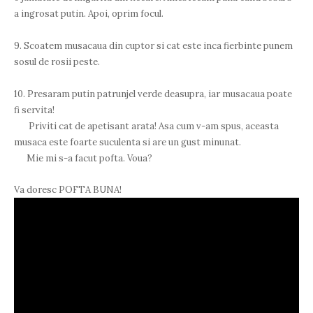
a ingrosat putin. Apoi, oprim focul.
9. Scoatem musacaua din cuptor si cat este inca fierbinte punem
sosul de rosii peste.
10. Presaram putin patrunjel verde deasupra, iar musacaua poate
fi servita!
Priviti cat de apetisant arata! Asa cum v-am spus, aceasta
musaca este foarte suculenta si are un gust minunat.
Mie mi s-a facut pofta. Voua?
Va doresc POFTA BUNA!