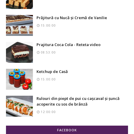
Prăjitură cu Nucă și Cremă de Vanilie
15:00:00
Prajitura Coca Cola - Reteta video
08:53:00
Ketchup de Casă
15:00:00
Rulouri din piept de pui cu cașcaval și șuncă
acoperite cu sos de brânză
12:00:00
FACEBOOK