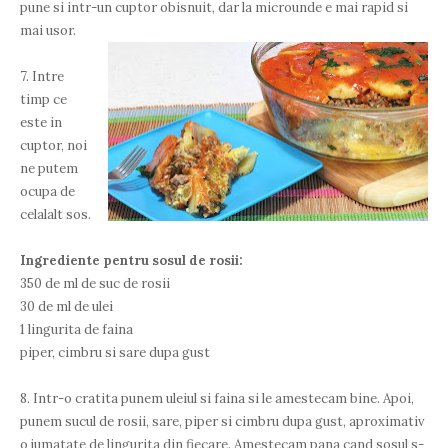
pune si intr-un cuptor obisnuit, dar la microunde e mai rapid si
mai usor.
7. Intre
timp ce
este in
cuptor, noi
ne putem
ocupa de
celalalt sos.
Ingrediente pentru sosul de rosii:
350 de ml de suc de rosii
30 de ml de ulei
1 lingurita de faina
piper, cimbru si sare dupa gust
8. Intr-o cratita punem uleiul si faina si le amestecam bine. Apoi,
punem sucul de rosii, sare, piper si cimbru dupa gust, aproximativ
o jumatate de lingurita din fiecare. Amestecam pana cand sosul s-