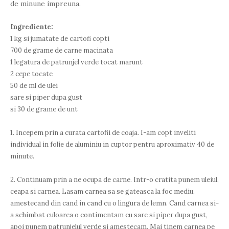
de minune impreuna.
Ingrediente:
1 kg si jumatate de cartofi copti
700 de grame de carne macinata
1 legatura de patrunjel verde tocat marunt
2 cepe tocate
50 de ml de ulei
sare si piper dupa gust
si 30 de grame de unt
1. Incepem prin a curata cartofii de coaja. I-am copt inveliti
individual in folie de aluminiu in cuptor pentru aproximativ 40 de
minute.
2. Continuam prin a ne ocupa de carne. Intr-o cratita punem uleiul,
ceapa si carnea. Lasam carnea sa se gateasca la foc mediu,
amestecand din cand in cand cu o lingura de lemn. Cand carnea si-
a schimbat culoarea o contimentam cu sare si piper dupa gust,
apoi punem patrunjelul verde si amestecam. Mai tinem carnea pe