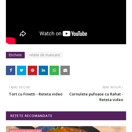
Etichete
retete de mancare
MAI VECHE
MAI NOUĂ
Tort cu Finetti - Reteta video
Cornulete pufoase cu Rahat -
Reteta video
REȚETE RECOMANDATE
RETETE DE MANCARE