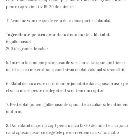
pentru aproximativ 15-20 de minute.
4. Acum ne vom ocupa de ce-a de-a doua parte a blatului.
Ingrediente pentru ce-a de-a doua parte a blatului:
6 galbenusuri
200 de grame de zahar
5. Intr-un bol punem galbenusurile si zaharul. Le spumam bine cu
un tel sau cu mixerul pana cand si-au dublat volumul si s-au albit.
6. Blatul de nuca este copt doar pe jumatate daca apasam usor pe
el si nu ni se lipeste de degete. Il scoatem din cuptor.
7. Peste blat punem galbenusurile spumate cu zahar si le intindem
uniform.
8. Dam blatul inapoi la copt pentru inca 15-20 de minute, sau pana
cand apasam usor cu degetele pe el si vedem ca s-a format o