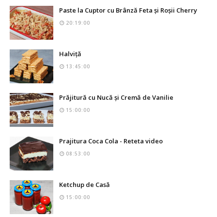
Paste la Cuptor cu Brânză Feta și Roșii Cherry
20:19:00
Halviță
13:45:00
Prăjitură cu Nucă și Cremă de Vanilie
15:00:00
Prajitura Coca Cola - Reteta video
08:53:00
Ketchup de Casă
15:00:00