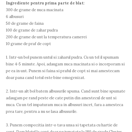
Ingrediente pentru prima parte de blat:
300 de grame de nuca macinata
6 albusuri
50 de grame de faina
100 de grame de zahar pudra
200 de grame de unt la temperatura camerei
10 grame de praf de copt
1. Intr-un bol punem untul si zaharul pudra. Cu un tel il spumam
bine 4-5 minute. Apoi, adaugam nuca macinata si o incorporam si
pe ea in unt. Punem si faina si praful de copt si mai amestecam
doar pana cand totul este bine omogenizat.
2. Intr-un alt bol batem albusurile spuma. Cand sunt bine spumate
adaugam pe rand peste ele cate putin din amestecul de unt si
nuca. Cu un tel impaturam nuca in albusuri incet, fara a amesteca
prea tare, pentru a nu se lasa albusurile.
3. Punem compozitia intr-o tava unsa si tapetata cu hartie de
copt. Dam blatul la copt doar pe jumatate la 180 de grade Clesius