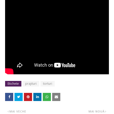
Etichete
prajituri
torturi
MAI VECHE
MAI NOUĂ