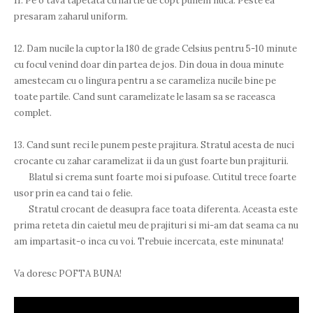
11. Pe o tava tapetata cu hartie de copt punem nuca. Peste ea
presaram zaharul uniform.
12. Dam nucile la cuptor la 180 de grade Celsius pentru 5-10 minute
cu focul venind doar din partea de jos. Din doua in doua minute
amestecam cu o lingura pentru a se carameliza nucile bine pe
toate partile. Cand sunt caramelizate le lasam sa se raceasca
complet.
13. Cand sunt reci le punem peste prajitura. Stratul acesta de nuci
crocante cu zahar caramelizat ii da un gust foarte bun prajiturii.
Blatul si crema sunt foarte moi si pufoase. Cutitul trece foarte
usor prin ea cand tai o felie.
Stratul crocant de deasupra face toata diferenta. Aceasta este
prima reteta din caietul meu de prajituri si mi-am dat seama ca nu
am impartasit-o inca cu voi. Trebuie incercata, este minunata!
Va doresc POFTA BUNA!