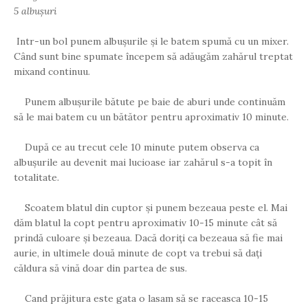
5 albușuri
Intr-un bol punem albușurile și le batem spumă cu un mixer.
Când sunt bine spumate începem să adăugăm zahărul treptat
mixand continuu.
Punem albușurile bătute pe baie de aburi unde continuăm
să le mai batem cu un bătător pentru aproximativ 10 minute.
După ce au trecut cele 10 minute putem observa ca
albușurile au devenit mai lucioase iar zahărul s-a topit în
totalitate.
Scoatem blatul din cuptor și punem bezeaua peste el. Mai
dăm blatul la copt pentru aproximativ 10-15 minute cât să
prindă culoare și bezeaua. Dacă doriți ca bezeaua să fie mai
aurie, in ultimele două minute de copt va trebui să dați
căldura să vină doar din partea de sus.
Cand prăjitura este gata o lasam să se raceasca 10-15