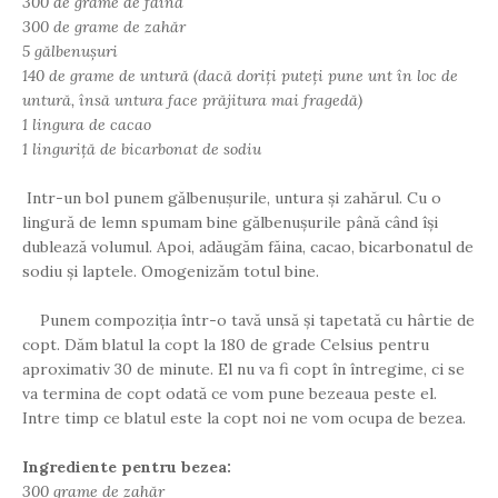
300 de grame de făină
300 de grame de zahăr
5 gălbenușuri
140 de grame de untură (dacă doriți puteți pune unt în loc de
untură, însă untura face prăjitura mai fragedă)
1 lingura de cacao
1 linguriță de bicarbonat de sodiu
Intr-un bol punem gălbenușurile, untura și zahărul. Cu o
lingură de lemn spumam bine gălbenușurile până când își
dublează volumul. Apoi, adăugăm făina, cacao, bicarbonatul de
sodiu și laptele. Omogenizăm totul bine.
Punem compoziția într-o tavă unsă și tapetată cu hârtie de
copt. Dăm blatul la copt la 180 de grade Celsius pentru
aproximativ 30 de minute. El nu va fi copt în întregime, ci se
va termina de copt odată ce vom pune bezeaua peste el.
Intre timp ce blatul este la copt noi ne vom ocupa de bezea.
Ingrediente pentru bezea:
300 grame de zahăr