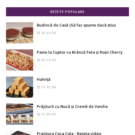
REȚETE POPULARE
Budincă de Casă (Să fac spume dacă știu)
20:44:00
Paste la Cuptor cu Brânză Feta și Roșii Cherry
20:19:00
Halviță
13:45:00
Prăjitură cu Nucă și Cremă de Vanilie
15:00:00
Prajitura Coca Cola - Reteta video