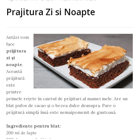
Prajitura Zi si Noapte
Astăzi vom
face
prăjitura
zi și
noapte
.
Această
prăjitură
este
printre
primele rețete în caietul de prăjituri al mamei mele. Are un
blat pufos de cacao și o bezea dulce deasupra. Pare o
prăjitură simplă însă este nemaipomenit de gustoasă.
Ingrediente pentru blat:
200 ml de lapte