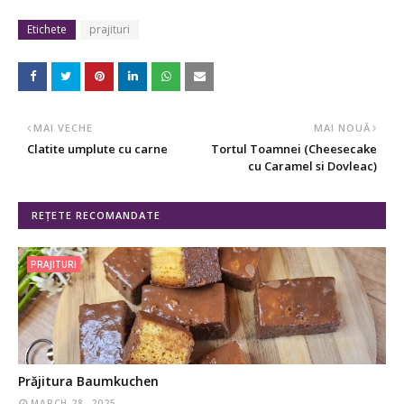
Etichete
prajituri
MAI VECHE
MAI NOUĂ
Clatite umplute cu carne
Tortul Toamnei (Cheesecake
cu Caramel si Dovleac)
REȚETE RECOMANDATE
PRAJITURI
Prăjitura Baumkuchen
MARCH 28, 2025