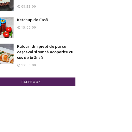
08:53:00
Ketchup de Casă
15:00:00
Rulouri din piept de pui cu
cașcaval și șuncă acoperite cu
sos de brânză
12:00:00
FACEBOOK