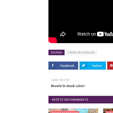
Etichete
retete de mancare
Facebook
Twitter
MAI VECHE
Bezele în două culori
REȚETE RECOMANDATE