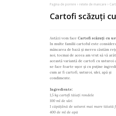
Pagina de pornire
retete de mancare
Cart
Cartofi scăzuți c
Astăzi vom face
Cartofi scăzuți cu us
In multe familii cartoful este consider
mâncarea de bază și mereu căutăm reț
noi, tocmai de aceea am vrut să vă arăt
această variantă de cartofi cu usturoi 
se face foarte ușor și cu puține ingred
cum ar fi cartofi, usturoi, ulei, apă și
condimente.
Ingrediente:
1,5 kg cartofi tăiați rondele
100 ml de ulei
1 căpățână de usturoi mai mare tăiată f
400 de ml de apă