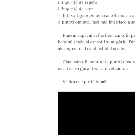
1 linguriță de vegeta
1 linguriță de sare
Într-o tigaie punem cartofii, usturoiul
o puteți ominte, însă mie îmi place gus
Punem capacul si fierbem cartofii pe
lichidul scade și cartofii sunt gătiți.
ales spre final când lichidul scade.
Când cartofii sunt gata puteți observ
usturoi, vă garantez că îi veți adora.
Vă doresc poftă bună!