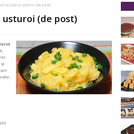
ofi scăzuți cu usturoi (de post)
u usturoi (de post)
turoi
.
at
ete
 și
care
iente,
elii