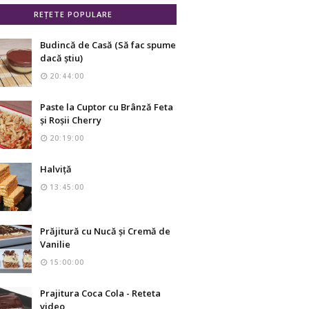
REȚETE POPULARE
Budincă de Casă (Să fac spume
dacă știu)
20:44:00
Paste la Cuptor cu Brânză Feta
și Roșii Cherry
20:19:00
Halviță
13:45:00
Prăjitură cu Nucă și Cremă de
Vanilie
15:00:00
Prajitura Coca Cola - Reteta
video