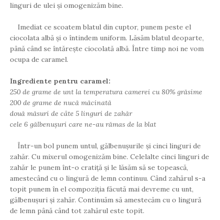
linguri de ulei și omogenizăm bine.
Imediat ce scoatem blatul din cuptor, punem peste el
ciocolata albă și o întindem uniform. Lăsăm blatul deoparte,
până când se întărește ciocolată albă. Între timp noi ne vom
ocupa de caramel.
Ingrediente pentru caramel:
250 de grame de unt la temperatura camerei cu 80% grăsime
200 de grame de nucă măcinată
două măsuri de câte 5 linguri de zahăr
cele 6 gălbenușuri care ne-au rămas de la blat
Într-un bol punem untul, gălbenușurile și cinci linguri de
zahăr. Cu mixerul omogenizăm bine. Celelalte cinci linguri de
zahăr le punem înt-o cratiță și le lăsăm să se topească,
amestecând cu o lingură de lemn continuu. Când zahărul s-a
topit punem în el compoziția făcută mai devreme cu unt,
gălbenușuri și zahăr. Continuăm să amestecăm cu o lingură
de lemn până când tot zahărul este topit.