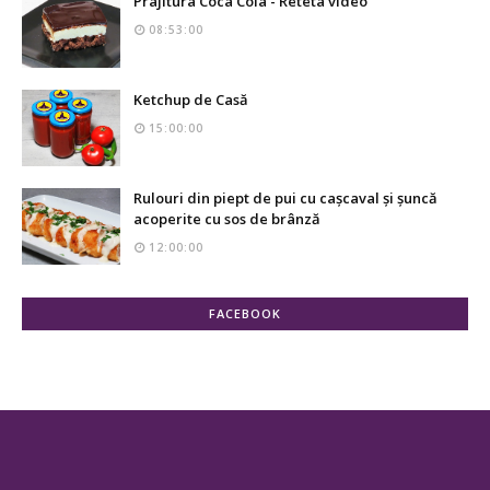
Prajitura Coca Cola - Reteta video
08:53:00
Ketchup de Casă
15:00:00
Rulouri din piept de pui cu cașcaval și șuncă
acoperite cu sos de brânză
12:00:00
FACEBOOK