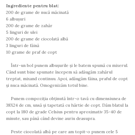
Ingrediente pentru blat:
200 de grame de nucă măcinată
6 albușuri
200 de grame de zahăr
5 linguri de ulei
200 de grame de ciocolată albă
3 linguri de făină
10 grame de praf de copt
Într-un bol punem albușurile și le batem spumă cu mixerul.
Când sunt bine spumate începem să adăugăm zahărul
treptat, mixand continuu. Apoi, adăugăm făina, praful de copt
și nuca măcinată. Omogenizăm totul bine.
Punem compoziția obținută într-o tavă cu dimensiunea de
38X24 de cm, unsă și tapetată cu hârtie de copt. Dăm blatul la
copt la 180 de grade Celsius pentru aproximativ 35-40 de
minute, sau până când devine auriu deasupra.
Peste ciocolată albă pe care am topit-o punem cele 5