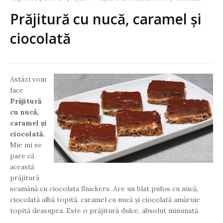
Prăjitură cu nucă, caramel și
ciocolată
Astăzi vom
face
Prăjitură
cu nucă,
caramel și
ciocolată.
Mie mi se
pare că
această
prăjitură
seamănă cu ciocolata Snickers. Are un blat pufos cu nucă,
ciocolată albă topită, caramel cu nucă și ciocolată amăruie
topită deasupra. Este o prăjitură dulce, absolut minunată.