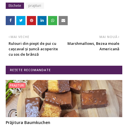
Etichete
prajituri
MAI VECHE
MAI NOUĂ
Rulouri din piept de pui cu
Marshmallows, Bezea moale
cașcaval și șuncă acoperite
Americană
cu sos de brânză
REȚETE RECOMANDATE
PRAJITURI
Prăjitura Baumkuchen