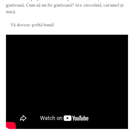
gustoasă. Cum să nu fie gustoasă? Are ciocolată, caramel și
nucă.
Vă doresc poftă bună!