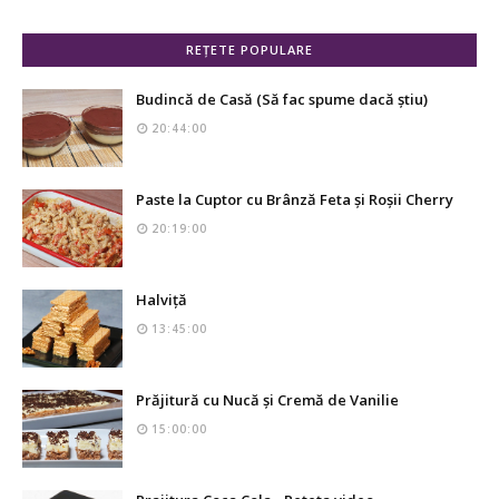
REȚETE POPULARE
Budincă de Casă (Să fac spume dacă știu)
20:44:00
Paste la Cuptor cu Brânză Feta și Roșii Cherry
20:19:00
Halviță
13:45:00
Prăjitură cu Nucă și Cremă de Vanilie
15:00:00