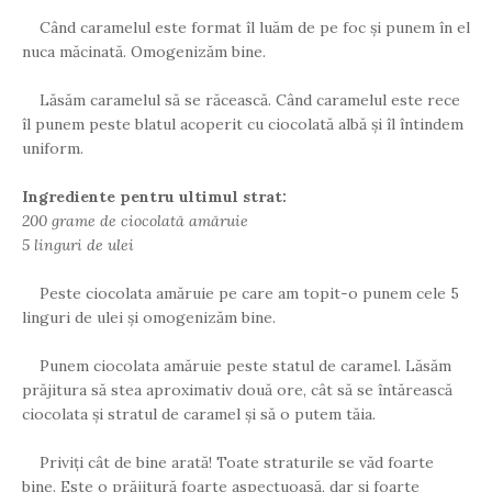
Când caramelul este format îl luăm de pe foc și punem în el
nuca măcinată. Omogenizăm bine.
Lăsăm caramelul să se răcească. Când caramelul este rece
îl punem peste blatul acoperit cu ciocolată albă și îl întindem
uniform.
Ingrediente pentru ultimul strat:
200 grame de ciocolată amăruie
5 linguri de ulei
Peste ciocolata amăruie pe care am topit-o punem cele 5
linguri de ulei și omogenizăm bine.
Punem ciocolata amăruie peste statul de caramel. Lăsăm
prăjitura să stea aproximativ două ore, cât să se întărească
ciocolata și stratul de caramel și să o putem tăia.
Priviți cât de bine arată! Toate straturile se văd foarte
bine. Este o prăjitură foarte aspectuoasă, dar și foarte