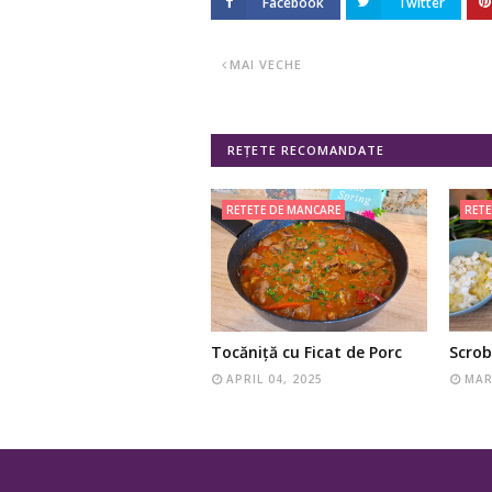
Facebook
Twitter
MAI VECHE
REȚETE RECOMANDATE
RETETE DE MANCARE
RETE
Tocăniță cu Ficat de Porc
Scrob
APRIL 04, 2025
MAR