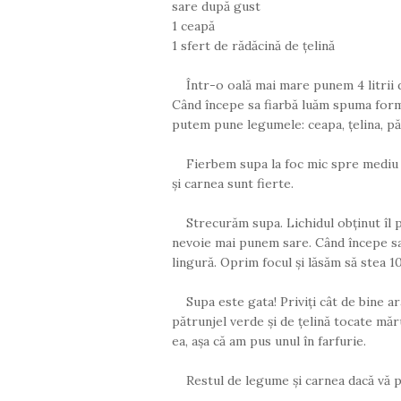
sare după gust
1 ceapă
1 sfert de rădăcină de țelină
Într-o oală mai mare punem 4 litrii de
Când începe sa fiarbă luăm spuma form
putem pune legumele: ceapa, țelina, păt
Fierbem supa la foc mic spre mediu a
și carnea sunt fierte.
Strecurăm supa. Lichidul obținut îl p
nevoie mai punem sare. Când începe sa
lingură. Oprim focul și lăsăm să stea 1
Supa este gata! Priviți cât de bine a
pătrunjel verde și de țelină tocate măr
ea, așa că am pus unul în farfurie.
Restul de legume și carnea dacă vă pla