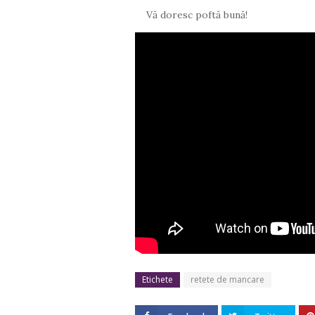
Vă doresc poftă bună!
Etichete
retete de mancare