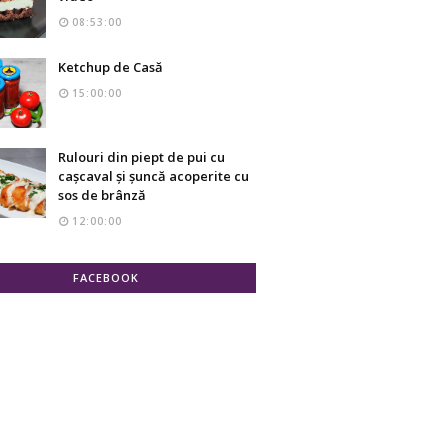
08:53:00
Ketchup de Casă
15:00:00
Rulouri din piept de pui cu
cașcaval și șuncă acoperite cu
sos de brânză
12:00:00
FACEBOOK