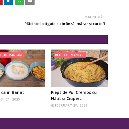
MAI NOUĂ
Plăcinte la tigaie cu brânză, mărar și cartofi
TE DE MANCARE
RETETE DE MANCARE
 ca în Banat
Piept de Pui Cremos cu
Năut și Ciuperci
CH 21, 2025
FEBRUARY 28, 2025