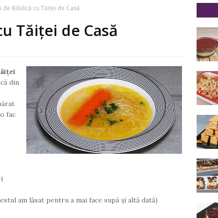
 de Bibilică cu Tăiței de Casă
cu Tăiței de Casă
ăiței
ică din
părat
o fac
i
restul am lăsat pentru a mai face supă și altă dată)