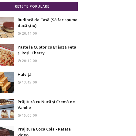
REȚETE POPULARE
Budincă de Casă (Să fac spume
dacă știu)
20:44:00
Paste la Cuptor cu Brânză Feta
și Roșii Cherry
20:19:00
Halviță
13:45:00
Prăjitură cu Nucă și Cremă de
Vanilie
15:00:00
Prajitura Coca Cola - Reteta
video