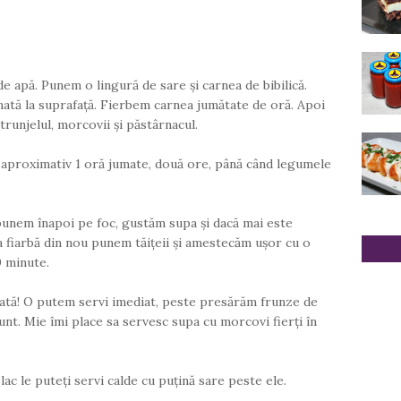
 apă. Punem o lingură de sare și carnea de bibilică.
ată la suprafață. Fierbem carnea jumătate de oră. Apoi
runjelul, morcovii și păstârnacul.
proximativ 1 oră jumate, două ore, până când legumele
unem înapoi pe foc, gustăm supa și dacă mai este
 fiarbă din nou punem tăițeii și amestecăm ușor cu o
0 minute.
rată! O putem servi imediat, peste presărăm frunze de
unt. Mie îmi place sa servesc supa cu morcovi fierți în
c le puteți servi calde cu puțină sare peste ele.