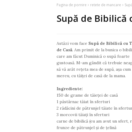
Pagina de pornire
retete de mancare
Supă
Supă de Bibilică 
Astăzi vom face
Supă de Bibilică cu T
de Casă
. Am primit de la bunica o bibil
care am făcut Duminică o supă foarte
gustoasă. M-am gândit că trebuie nea
să vă arăt rețeta mea de supă, așa cum 
mereu, cu tăiței de casă de la mama.
Ingrediente:
150 de grame de tăieței de casă
1 păstârnac tăiat în sferturi
2 rădăcini de pătrunjel tăiate în sfertur
3 morcovii tăiați în sferturi
carne de bibilică (eu am avut un sfert, 
frunze de pătrunjel și de țelină