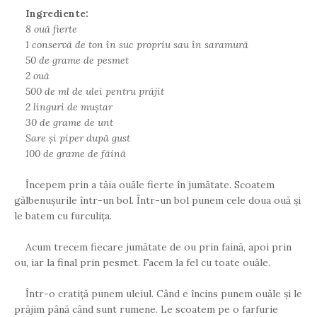
Ingrediente:
8 ouă fierte
1 conservă de ton în suc propriu sau în saramură
50 de grame de pesmet
2 ouă
500 de ml de ulei pentru prăjit
2 linguri de muștar
30 de grame de unt
Sare și piper după gust
100 de grame de făină
Începem prin a tăia ouăle fierte în jumătate. Scoatem
gălbenușurile într-un bol. Într-un bol punem cele doua ouă și
le batem cu furculița.
Acum trecem fiecare jumătate de ou prin faină, apoi prin
ou, iar la final prin pesmet. Facem la fel cu toate ouăle.
Într-o cratiță punem uleiul. Când e încins punem ouăle și le
prăjim până când sunt rumene. Le scoatem pe o farfurie