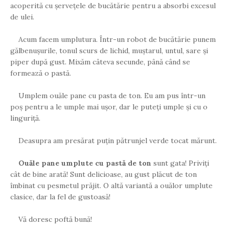
acoperită cu șervețele de bucătărie pentru a absorbi excesul
de ulei.
Acum facem umplutura. Într-un robot de bucătărie punem
gălbenușurile, tonul scurs de lichid, muștarul, untul, sare și
piper după gust. Mixăm câteva secunde, până când se
formează o pastă.
Umplem ouăle pane cu pasta de ton. Eu am pus într-un
poș pentru a le umple mai ușor, dar le puteți umple și cu o
linguriță.
Deasupra am presărat puțin pătrunjel verde tocat mărunt.
Ouăle pane umplute cu pastă de ton
sunt gata! Priviți
cât de bine arată! Sunt delicioase, au gust plăcut de ton
îmbinat cu pesmetul prăjit. O altă variantă a ouălor umplute
clasice, dar la fel de gustoasă!
Vă doresc poftă bună!