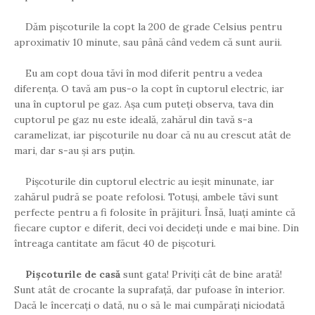
Dăm pișcoturile la copt la 200 de grade Celsius pentru
aproximativ 10 minute, sau până când vedem că sunt aurii.
Eu am copt doua tăvi în mod diferit pentru a vedea
diferența. O tavă am pus-o la copt în cuptorul electric, iar
una în cuptorul pe gaz. Așa cum puteți observa, tava din
cuptorul pe gaz nu este ideală, zahărul din tavă s-a
caramelizat, iar pișcoturile nu doar că nu au crescut atât de
mari, dar s-au și ars puțin.
Pișcoturile din cuptorul electric au ieșit minunate, iar
zahărul pudră se poate refolosi. Totuși, ambele tăvi sunt
perfecte pentru a fi folosite în prăjituri. Însă, luați aminte că
fiecare cuptor e diferit, deci voi decideți unde e mai bine. Din
întreaga cantitate am făcut 40 de pișcoturi.
Pișcoturile de casă
sunt gata! Priviți cât de bine arată!
Sunt atât de crocante la suprafață, dar pufoase în interior.
Dacă le încercați o dată, nu o să le mai cumpărați niciodată