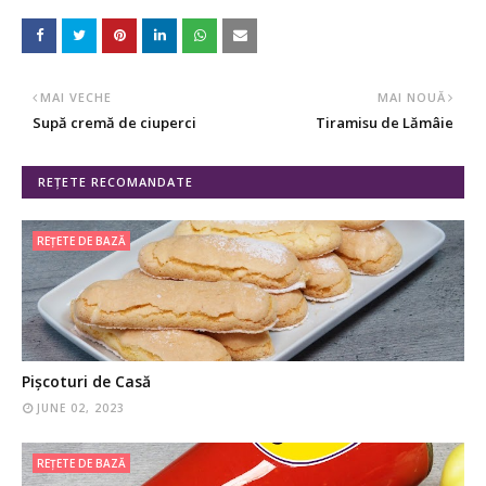
MAI VECHE
MAI NOUĂ
Supă cremă de ciuperci
Tiramisu de Lămâie
REȚETE RECOMANDATE
REȚETE DE BAZĂ
Pișcoturi de Casă
JUNE 02, 2023
REȚETE DE BAZĂ