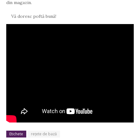
din magazin.
Vă doresc poftă bună!
Etichete
rețete de bază