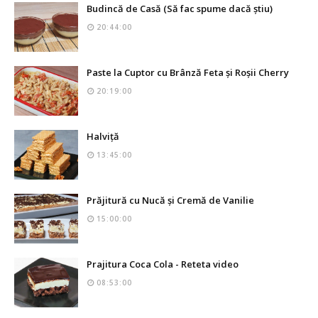
Budincă de Casă (Să fac spume dacă știu)
20:44:00
Paste la Cuptor cu Brânză Feta și Roșii Cherry
20:19:00
Halviță
13:45:00
Prăjitură cu Nucă și Cremă de Vanilie
15:00:00
Prajitura Coca Cola - Reteta video
08:53:00