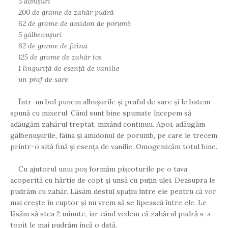
5 albușuri
200 de grame de zahăr pudră
62 de grame de amidon de porumb
5 gălbenușuri
62 de grame de făină
125 de grame de zahăr tos
1 linguriță de esență de vanilie
un praf de sare
Într-un bol punem albușurile și praful de sare și le batem
spună cu mixerul. Când sunt bine spumate începem să
adăugăm zahărul treptat, mixând continuu. Apoi, adăugăm
gălbenușurile, făina și amidonul de porumb, pe care le trecem
printr-o sită fină și esența de vanilie. Omogenizăm totul bine.
Cu ajutorul unui poș formăm pișcoturile pe o tava
acoperită cu hârtie de copt și unsă cu puțin ulei. Deasupra le
pudrăm cu zahăr. Lăsăm destul spațiu între ele pentru că vor
mai crește în cuptor și nu vrem să se lipească între ele. Le
lăsăm să stea 2 minute, iar când vedem că zahărul pudră s-a
topit le mai pudrăm încă o dată.