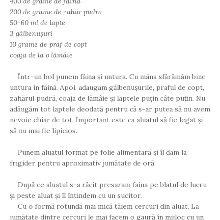
400 de grame de făină
200 de grame de zahăr pudra
50-60 ml de lapte
3 gălbenușuri
10 grame de praf de copt
coaja de la o lămâie
Într-un bol punem făina și untura. Cu mâna sfărâmăm bine
untura în făină. Apoi, adaugam gălbenușurile, praful de copt,
zahărul pudră, coaja de lămâie și laptele puțin câte puțin. Nu
adăugăm tot laptele deodată pentru că s-ar putea să nu avem
nevoie chiar de tot. Important este ca aluatul să fie legat și
să nu mai fie lipicios.
Punem aluatul format pe folie alimentară și îl dam la
frigider pentru aproximativ jumătate de oră.
După ce aluatul s-a răcit presaram faina pe blatul de lucru
și peste aluat și îl întindem cu un sucitor.
Cu o formă rotundă mai mică tăiem cercuri din aluat. La
jumătate dintre cercuri le mai facem o gaură în mijloc cu un