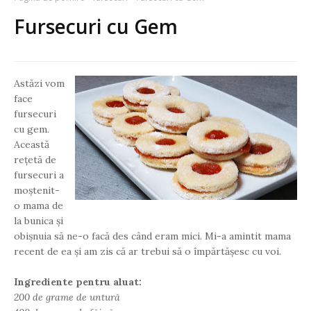
Fursecuri cu Gem
Astăzi vom
face
fursecuri
cu gem.
Această
rețetă de
fursecuri a
moștenit-
o mama de
la bunica și
obișnuia să ne-o facă des când eram mici. Mi-a amintit mama
recent de ea și am zis că ar trebui să o împărtășesc cu voi.
Ingrediente pentru aluat:
200 de grame de untură