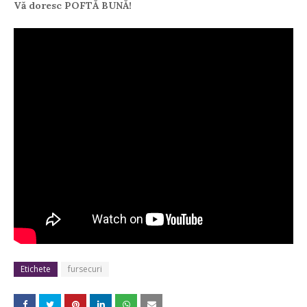
Vă doresc POFTĂ BUNĂ!
Etichete
fursecuri