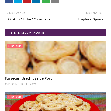
MAI VECHE
MAI NOUĂ
Răcituri / Piftie / Cotoroage
Prăjitura Opinca
REȚETE RECOMANDATE
FURSECURI
Fursecuri Urechiușe de Porc
DECEMBER 18, 2021
FURSECURI