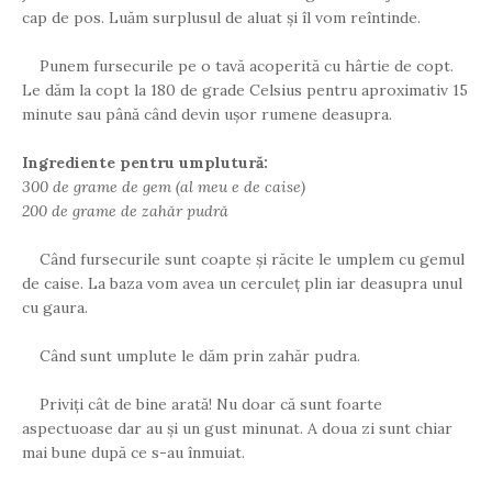
cap de pos. Luăm surplusul de aluat și îl vom reîntinde.
Punem fursecurile pe o tavă acoperită cu hârtie de copt.
Le dăm la copt la 180 de grade Celsius pentru aproximativ 15
minute sau până când devin ușor rumene deasupra.
Ingrediente pentru umplutură:
300 de grame de gem (al meu e de caise)
200 de grame de zahăr pudră
Când fursecurile sunt coapte și răcite le umplem cu gemul
de caise. La baza vom avea un cerculeț plin iar deasupra unul
cu gaura.
Când sunt umplute le dăm prin zahăr pudra.
Priviți cât de bine arată! Nu doar că sunt foarte
aspectuoase dar au și un gust minunat. A doua zi sunt chiar
mai bune după ce s-au înmuiat.