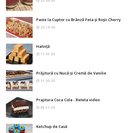
20:44:00
Paste la Cuptor cu Brânză Feta și Roșii Cherry
20:19:00
Halviță
13:45:00
Prăjitură cu Nucă și Cremă de Vanilie
15:00:00
Prajitura Coca Cola - Reteta video
08:53:00
Ketchup de Casă