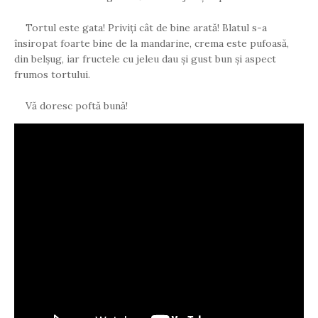
Tortul este gata! Priviți cât de bine arată! Blatul s-a
însiropat foarte bine de la mandarine, crema este pufoasă,
din belșug, iar fructele cu jeleu dau și gust bun și aspect
frumos tortului.
Vă doresc poftă bună!