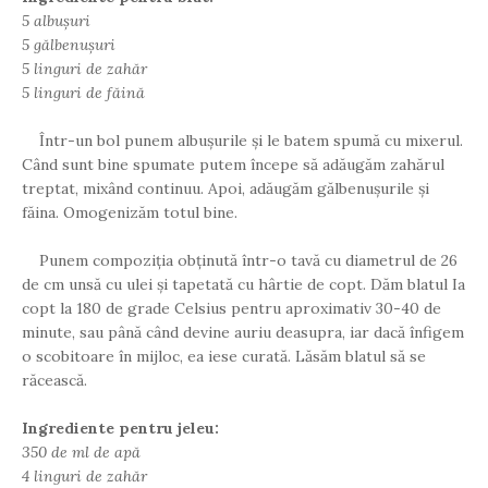
5 albușuri
5 gălbenușuri
5 linguri de zahăr
5 linguri de făină
Într-un bol punem albușurile și le batem spumă cu mixerul.
Când sunt bine spumate putem începe să adăugăm zahărul
treptat, mixând continuu. Apoi, adăugăm gălbenușurile și
făina. Omogenizăm totul bine.
Punem compoziția obținută într-o tavă cu diametrul de 26
de cm unsă cu ulei și tapetată cu hârtie de copt. Dăm blatul Ia
copt la 180 de grade Celsius pentru aproximativ 30-40 de
minute, sau până când devine auriu deasupra, iar dacă înfigem
o scobitoare în mijloc, ea iese curată. Lăsăm blatul să se
răcească.
Ingrediente pentru jeleu:
350 de ml de apă
4 linguri de zahăr