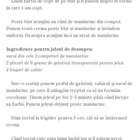
Luăm hârtia de copt de pe blat și îl punem înapoi în forma
în care l-am copt.
Peste blat aranjăm un rând de mandarine din compot.
Punem toată crema peste blat și mandarine și întindem
uniform. Deasupra aranjăm încă un strat de mandarine.
Ingrediente pentru jeleul de deasupra:
sucul din cele 2 compoturi de mandarine
2 plicuri de 8 grame de gelatină transparentă pentru jeleu
4 linguri de zahăr
Într-o cratiță punem praful de gelatină, zahărul și sucul de
mandarine, pe care îl adăugăm treptat ca să nu formăm
cocoloașe. Ținem jeleul pe foc 2-3 minute până când începe
să fiarbă. Punem jeleul obținut peste mandarine.
Dăm tortul la frigider pentru 3 ore, cât să se întărească
crema.
Când tortul este gata luăm inelul jos și îl putem servi.