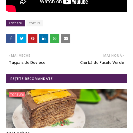
Etichete
torturi
MAI VECHE
MAI NOUĂ
Tușpais de Dovlecei
Ciorbă de Fasole Verde
REȚETE RECOMANDATE
TORTURI