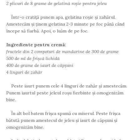
2 plicuri de 8 grame de gelatină roșie pentru jeleu
Într-o cratiță punem apa, gelatina roșie și zahărul.
Amestecăm și ținem gelatina 2-3 minute pe foc până când
începe să fiarbă. Apoi, o luăm de pe foc.
Ingrediente pentru cremă:
fructele din 2 compoturi de mandarine de 300 de grame
500 de ml de frișcă lichidă
400 de grame de iaurt de căpșuni
4 linguri de zahăr
Peste iaurt punem cele 4 linguri de zahăr și amestecăm.
Punem iaurtul peste jeleul roșu fierbinte și omogenizăm
bine.
În alt bol batem frișca spumă cu mixerul. Peste frișca
bătută punem amestecul de jeleu și iaurt de căpșuni și
omogenizăm bine.