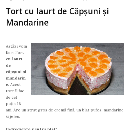
Tort cu Iaurt de Căpșuni și
Mandarine
Astăzi vom
face
Tort
cu Iaurt
de
căpșuni și
mandarin
e
. Acest
tort îl fac
de cel
puțin 15
ani. Are un strat gros de cremă fină, un blat pufos, mandarine
și jeleu.
Ingrediente pentru blat: