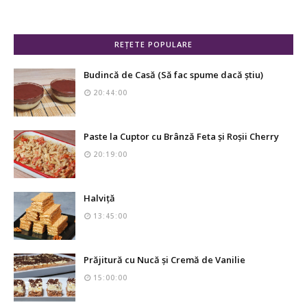
REȚETE POPULARE
Budincă de Casă (Să fac spume dacă știu)
20:44:00
Paste la Cuptor cu Brânză Feta și Roșii Cherry
20:19:00
Halviță
13:45:00
Prăjitură cu Nucă și Cremă de Vanilie
15:00:00