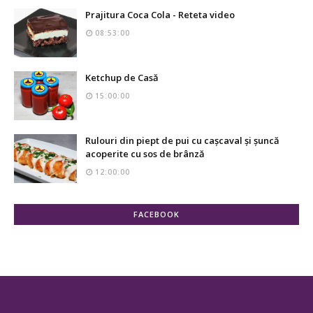
Prajitura Coca Cola - Reteta video
08:53:00
Ketchup de Casă
15:00:00
Rulouri din piept de pui cu cașcaval și șuncă
acoperite cu sos de brânză
12:00:00
FACEBOOK