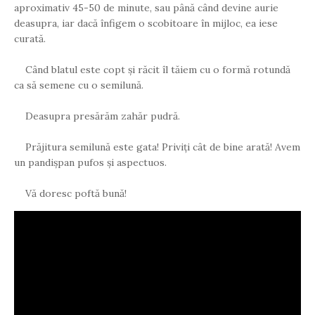
aproximativ 45-50 de minute, sau până când devine aurie
deasupra, iar dacă înfigem o scobitoare în mijloc, ea iese
curată.
Când blatul este copt și răcit îl tăiem cu o formă rotundă
ca să semene cu o semilună.
Deasupra presărăm zahăr pudră.
Prăjitura semilună este gata! Priviți cât de bine arată! Avem
un pandișpan pufos și aspectuos.
Vă doresc poftă bună!