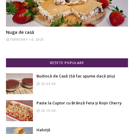
Nuga de casă
FEBRUARY 14, 2025
REȚETE POPULARE
Budincă de Casă (Să fac spume dacă știu)
20:44:00
Paste la Cuptor cu Brânză Feta și Roșii Cherry
20:19:00
Halviță