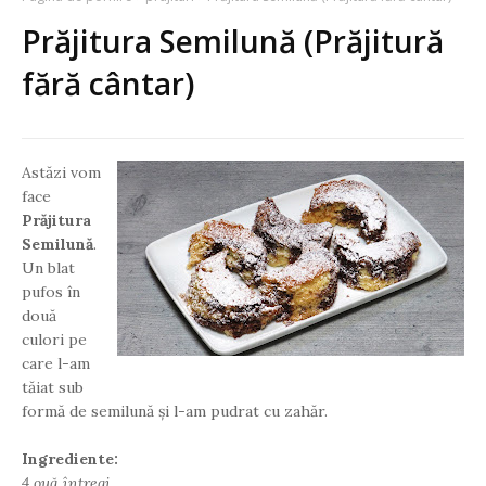
Prăjitura Semilună (Prăjitură
fără cântar)
Astăzi vom
face
Prăjitura
Semilună
.
Un blat
pufos în
două
culori pe
care l-am
tăiat sub
formă de semilună și l-am pudrat cu zahăr.
Ingrediente:
4 ouă întregi