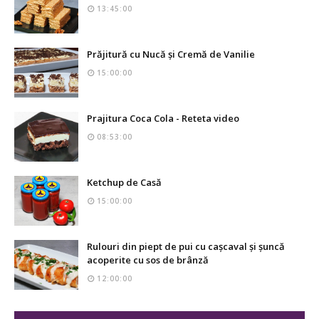
13:45:00
Prăjitură cu Nucă și Cremă de Vanilie
15:00:00
Prajitura Coca Cola - Reteta video
08:53:00
Ketchup de Casă
15:00:00
Rulouri din piept de pui cu cașcaval și șuncă
acoperite cu sos de brânză
12:00:00