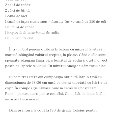
2 căni de zahăr
2 căni de făină
1 cană de ulei
1 cană de lapte (toate sunt măsurate într-o cană de 350 de ml)
1 lingură de cacao
1 linguriță de bicarbonat de sodiu
1 linguriță de oțet
Într-un bol punem ouăle și le batem cu mixerul la viteză
maximă adăugând zahărul treptat, în ploaie. Când ouăle sunt
spumate adăugăm făina, bicarbonatul de sodiu și oțetul direct
peste el, laptele și uleiul. Cu mixerul omogenizăm totul bine.
Punem trei sfert din compoziția obținută într-o tavă cu
dimensiunea de 38x26 cm unsă cu ulei si tapetată cu hârtie de
copt. În compoziția rămasă punem cacao și amestecăm.
Punem partea maro peste cea albă. Cu un băț de lemn îi dăm
un aspect marmorat.
Dăm prăjitura la copt la 180 de grade Celsius pentru