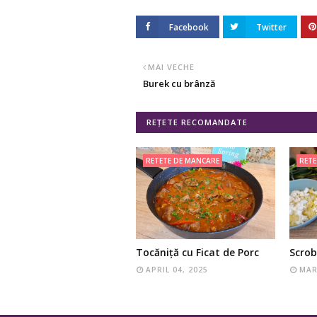
Facebook
Twitter
MAI VECHE
Burek cu brânză
REȚETE RECOMANDATE
RETETE DE MANCARE
RETE
Tocăniță cu Ficat de Porc
Scrob
APRIL 04, 2025
MAR