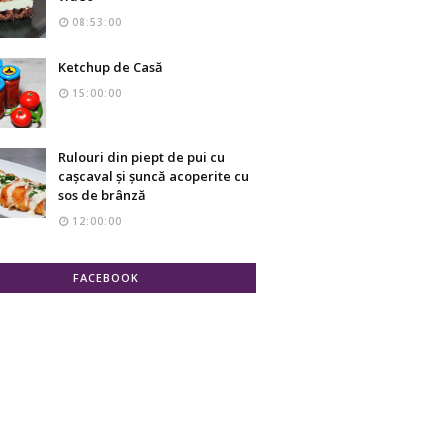
08:53:00
Ketchup de Casă
15:00:00
Rulouri din piept de pui cu
cașcaval și șuncă acoperite cu
sos de brânză
12:00:00
FACEBOOK