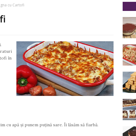
gna cu Cartofi
fi
i
.
traturi
ofi în
im cu apă și punem puțină sare. Îi lăsăm să fiarbă.