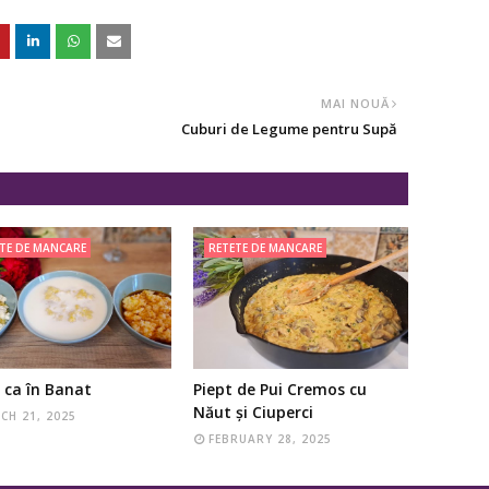
MAI NOUĂ
Cuburi de Legume pentru Supă
TE DE MANCARE
RETETE DE MANCARE
 ca în Banat
Piept de Pui Cremos cu
Năut și Ciuperci
CH 21, 2025
FEBRUARY 28, 2025