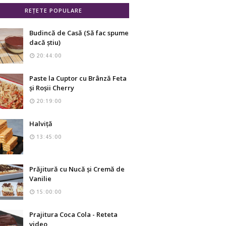
REȚETE POPULARE
Budincă de Casă (Să fac spume
dacă știu)
20:44:00
Paste la Cuptor cu Brânză Feta
și Roșii Cherry
20:19:00
Halviță
13:45:00
Prăjitură cu Nucă și Cremă de
Vanilie
15:00:00
Prajitura Coca Cola - Reteta
video