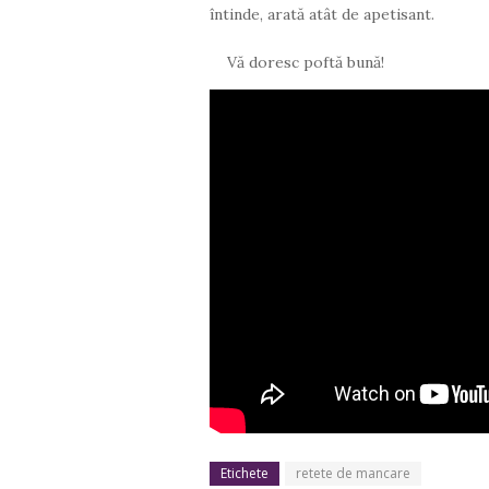
întinde, arată atât de apetisant.
Vă doresc poftă bună!
Etichete
retete de mancare