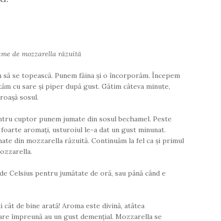
ame de mozzarella răzuită
ăm să se topească. Punem făina și o încorporăm. Începem
ăm cu sare și piper după gust. Gătim câteva minute,
roașă sosul.
entru cuptor punem jumate din sosul bechamel. Peste
 foarte aromați, usturoiul le-a dat un gust minunat.
ate din mozzarella răzuită. Continuăm la fel ca și primul
mozzarella.
de Celsius pentru jumătate de oră, sau până când e
ți cât de bine arată! Aroma este divină, atâtea
are împreună au un gust demențial. Mozzarella se