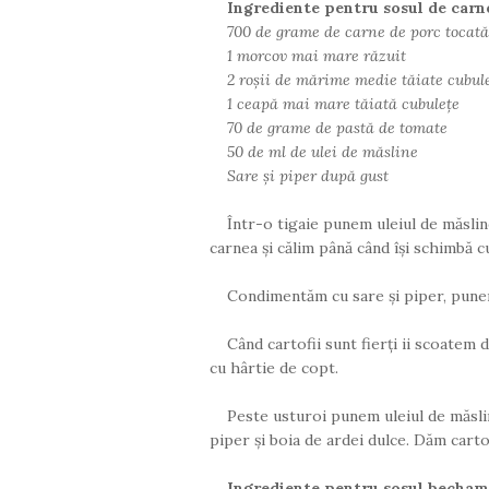
Ingrediente pentru sosul de carn
700 de grame de carne de porc tocată
1 morcov mai mare răzuit
2 roșii de mărime medie tăiate cubul
1 ceapă mai mare tăiată cubulețe
70 de grame de pastă de tomate
50 de ml de ulei de măsline
Sare și piper după gust
Într-o tigaie punem uleiul de măslin
carnea și călim până când își schimbă c
Condimentăm cu sare și piper, punem
Când cartofii sunt fierți ii scoatem 
cu hârtie de copt.
Peste usturoi punem uleiul de măsli
piper și boia de ardei dulce. Dăm carto
Ingrediente pentru sosul becham