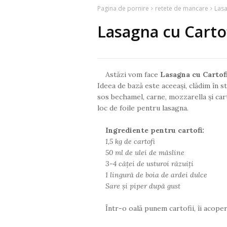
Pagina de pornire
retete de mancare
Lasa
Lasagna cu Carto
Astăzi vom face
Lasagna cu Cartof
Ideea de bază este aceeași, clădim în s
sos bechamel, carne, mozzarella și cart
loc de foile pentru lasagna.
Ingrediente pentru cartofi:
1,5 kg de cartofi
50 ml de ulei de măsline
3-4 căței de usturoi răzuiți
1 lingură de boia de ardei dulce
Sare și piper după gust
Într-o oală punem cartofii, îi acoper