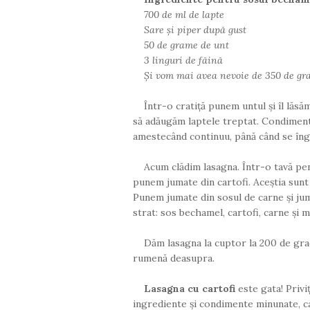
700 de ml de lapte
Sare și piper după gust
50 de grame de unt
3 linguri de făină
Și vom mai avea nevoie de 350 de gr
Într-o cratiță punem untul și îl lăs
să adăugăm laptele treptat. Condiment
amestecând continuu, până când se îng
Acum clădim lasagna. Într-o tavă p
punem jumate din cartofi. Aceștia sunt
Punem jumate din sosul de carne și jum
strat: sos bechamel, cartofi, carne și 
Dăm lasagna la cuptor la 200 de gra
rumenă deasupra.
Lasagna cu cartofi
este gata! Privi
ingrediente și condimente minunate, c