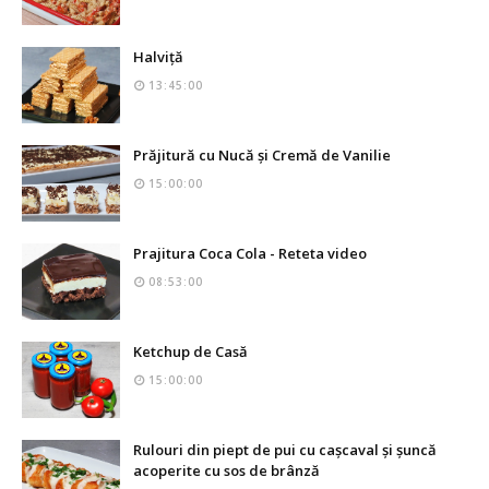
Halviță
13:45:00
Prăjitură cu Nucă și Cremă de Vanilie
15:00:00
Prajitura Coca Cola - Reteta video
08:53:00
Ketchup de Casă
15:00:00
Rulouri din piept de pui cu cașcaval și șuncă
acoperite cu sos de brânză