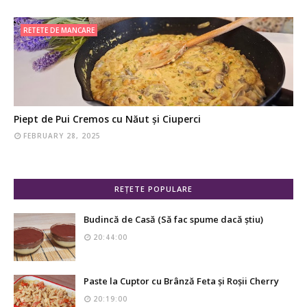
RETETE DE MANCARE
Piept de Pui Cremos cu Năut și Ciuperci
FEBRUARY 28, 2025
REȚETE POPULARE
Budincă de Casă (Să fac spume dacă știu)
20:44:00
Paste la Cuptor cu Brânză Feta și Roșii Cherry
20:19:00