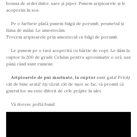
boiaua de ardei dulce, sare și piper. Punem aripioarele și le
acoperim în sos.
Pe o farfurie plată punem fulgii de porumb, pesmetul și
făina de mălai. Le amestecăm.
Trecem aripioarele prin amestecul cu fulgi de porumb.
Le punem pe o tavă acoperită cu hârtie de copt. Le dăm la
cuptor la 200 de grade Celsius pentru aproximativ o oră, sau
până când sunt rumene.
Aripioarele de pui marinate, la cuptor
sunt gata! Priviți
cât de bine arată! Ați văzut cât de ușor se fac, vă promit că
gustul lor nu este diferit de cele prăjite în ulei.
Vă doresc poftă bună!