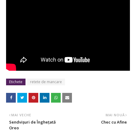
Etichete
retete de mancare
MAI VECHE
MAI NOUĂ
Sendvișuri de Înghețată
Chec cu Afine
Oreo